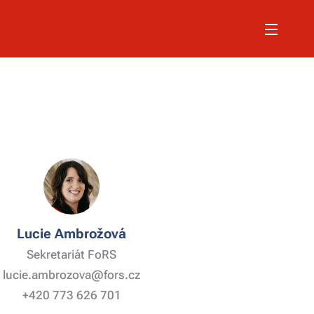
Lucie Ambrožová
Sekretariát FoRS
lucie.ambrozova@fors.cz
+420 773 626 701