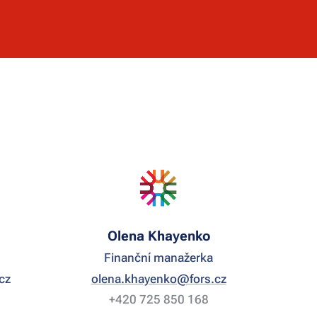
Olena Khayenko
Finanční manažerka
cz
olena.khayenko@fors.cz
+420 725 850 168